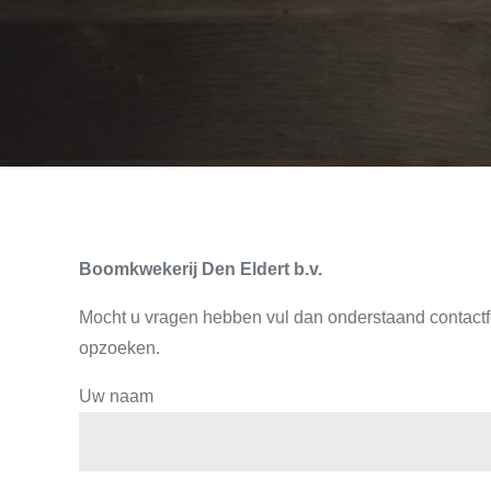
Boomkwekerij De
n Eldert b.v.
Mocht u vragen hebben vul dan onderstaand contactfor
opzoeken.
Uw naam