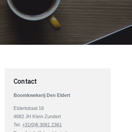
Contact
Boomkwekerij De
n Eldert
Eldertstraat 16
4882 JH Klein Zundert
Tel.
+31(0)6 3081 2361